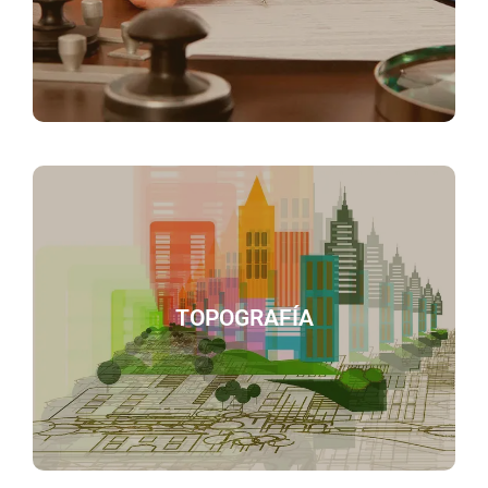
Estamos aquí para ayudarte con todos los trámites
legales relacionados con tus propiedades.
Levantamiento físico de terrenos, planos
topográficos, reconstrucción de predios según
escrituras, geolocalización, segregaciones,
TOPOGRAFÍA
fusiones, lotificaciones, indivisos, deslindes,
dictámenes viales, proyectos de urbanización,
lotificaciones, régimen en condominio, firmas DRO.