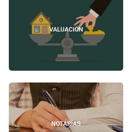
Avalúos: catastrales y comerciales. Realizamos
avalúos catastrales y comerciales para ofrecerte
una evaluación precisa de tu propiedad.
VALUACIÓN
Opinión de valor: Nuestro equipo de expertos
brinda opiniones fundamentadas sobre el valor de
tu propiedad, basadas en un análisis detallado de
características y datos del mercado inmobiliario.
Realizamos servicios de escrituración de bienes
inmuebles (casas o terrenos), poderes,
rectificaciones, cancelaciones de hipoteca,
operaciones de compra-venta, testamentos y
NOTARÍAS
donaciones.