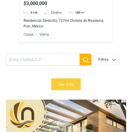
$3,000,000
$3,
ico
3
hab
2
baños
180
m²
3
Residencial Zerezotla, 72764 Cholula de Rivadavia,
Resid
Pue., México
Pue.,
Casas
Venta
Casa
Filtros
Ver más