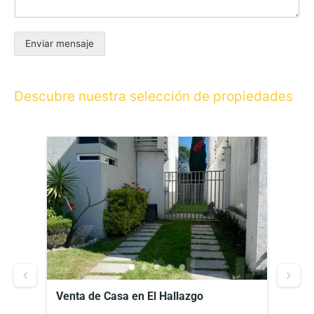
Enviar mensaje
Descubre nuestra selección de propiedades
an
Venta de Casa en El Hallazgo
Vent
Zere