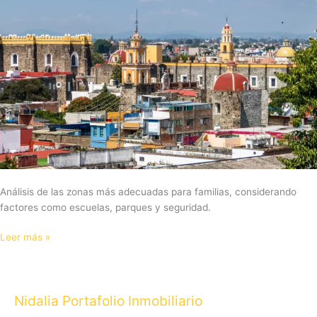
familias
con
niños
Análisis de las zonas más adecuadas para familias, considerando
factores como escuelas, parques y seguridad.
Leer más »
Nidalia Portafolio Inmobiliario