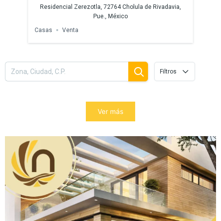
a,
Residencial Zerezotla, 72764 Cholula de Rivadavia,
Ter
Pue., México
Casas
Venta
Filtros
Ver más