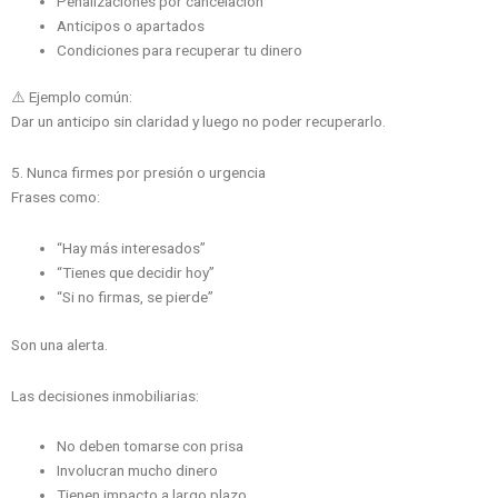
Penalizaciones por cancelación
Anticipos o apartados
Condiciones para recuperar tu dinero
⚠️ Ejemplo común:
Dar un anticipo sin claridad y luego no poder recuperarlo.
5. Nunca firmes por presión o urgencia
Frases como:
“Hay más interesados”
“Tienes que decidir hoy”
“Si no firmas, se pierde”
Son una alerta.
Las decisiones inmobiliarias:
No deben tomarse con prisa
Involucran mucho dinero
Tienen impacto a largo plazo