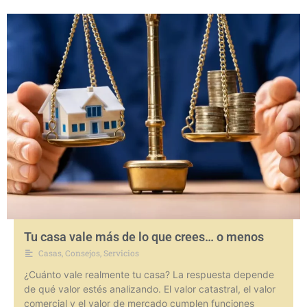
Tu casa vale más de lo que crees… o menos
Casas
,
Consejos
,
Servicios
¿Cuánto vale realmente tu casa? La respuesta depende
de qué valor estés analizando. El valor catastral, el valor
comercial y el valor de mercado cumplen funciones