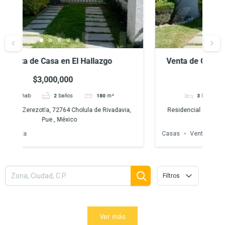
Venta de Casa en El Hallazgo, Zerezotla,
Puebla
$3,000,000
3
hab
2
baños
180
m²
a,
Residencial Zerezotla, 72764 Cholula de Rivadavia,
Ter
Pue., México
Casas
Venta
Filtros
Ver más