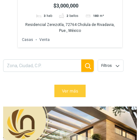
Puebla
$3,000,000
m²
3
hab
2
baños
180
m²
ivadavia,
Residencial Zerezotla, 72764 Cholula de Rivadavia,
Pue., México
Casas
Venta
Filtros
Ver más