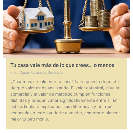
Tu casa vale más de lo que crees… o menos
Casas
,
Consejos
,
Servicios
•
¿Cuánto vale realmente tu casa? La respuesta depende
de qué valor estés analizando. El valor catastral, el valor
comercial y el valor de mercado cumplen funciones
distintas y pueden variar significativamente entre sí. En
este artículo te explicamos sus diferencias y por qué
conocerlas puede ayudarte a vender, comprar o planear
mejor tu patrimonio.