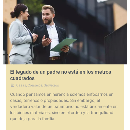
El legado de un padre no está en los metros
cuadrados
Casas
,
Consejos
,
Servicios
Cuando pensamos en herencia solemos enfocarnos en
casas, terrenos o propiedades. Sin embargo, el
verdadero valor de un patrimonio no está únicamente en
los bienes materiales, sino en el orden y la tranquilidad
que deja para la familia.