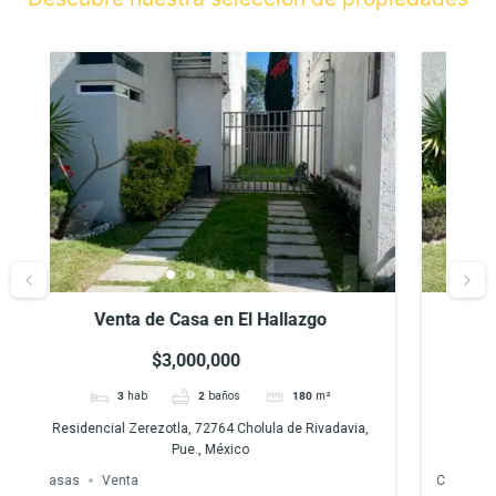
Venta de Casa en El Hallazgo, Zerezotla,
Puebla
$3,000,000
3
hab
2
baños
180
m²
a,
Residencial Zerezotla, 72764 Cholula de Rivadavia,
Ter
Pue., México
Casas
Venta