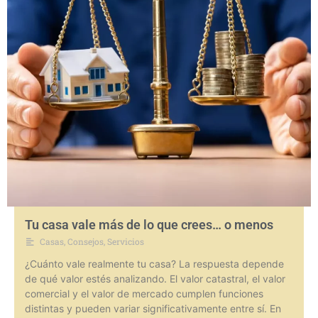
Tu casa vale más de lo que crees… o menos
Casas
,
Consejos
,
Servicios
¿Cuánto vale realmente tu casa? La respuesta depende
de qué valor estés analizando. El valor catastral, el valor
comercial y el valor de mercado cumplen funciones
distintas y pueden variar significativamente entre sí. En