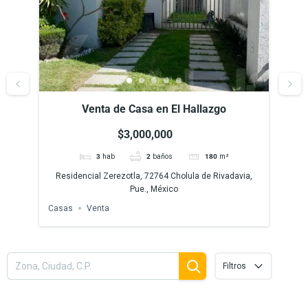
o
Venta de Casa en El Hallazgo, Zerezotla,
Puebla
$3,000,000
m²
3
hab
2
baños
180
m²
vadavia,
Residencial Zerezotla, 72764 Cholula de Rivadavia,
Pue., México
Casas
Venta
Filtros