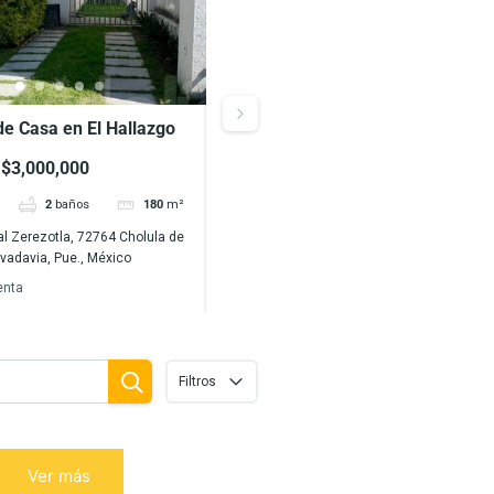
de Casa en El Hallazgo
Venta de Casa en El Hallazgo,
Zerezotla, Puebla
$3,000,000
$3,000,000
2
baños
180
m²
3
hab
2
baños
180
m²
l Zerezotla, 72764 Cholula de
Residencial Zerezotla, 72764 Cholula de
ivadavia, Pue., México
Rivadavia, Pue., México
enta
Casas
Venta
Filtros
Ver más