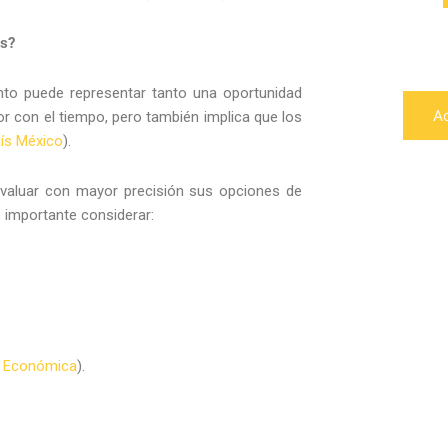
as?
nto puede representar tanto una oportunidad
A
or con el tiempo, pero también implica que los
aís México
).
evaluar con mayor precisión sus opciones de
 importante considerar:
 Económica
).