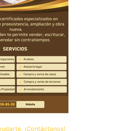
udarte. ¡Contáctanos!