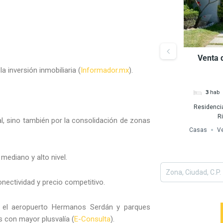
Venta de Terreno zona Zerezotla,
Venta 
San Pedro Cholula
 inversión inmobiliaria (
Informador.mx
).
$8,000,000
San Agustin Calvario, 72760 Cholula, Pue.,
3
hab
México
Residencia
Terrenos
Venta
R
l, sino también por la consolidación de zonas
Casas
V
ediano y alto nivel.
nectividad y precio competitivo.
n el aeropuerto Hermanos Serdán y parques
s con mayor plusvalía (
E-Consulta
).