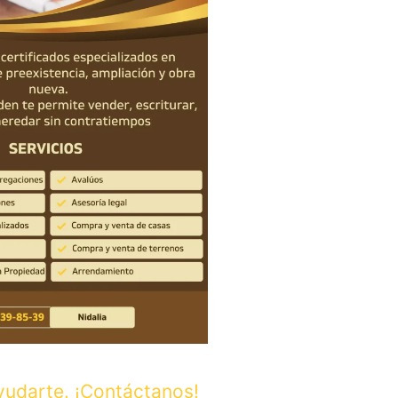
udarte. ¡Contáctanos!