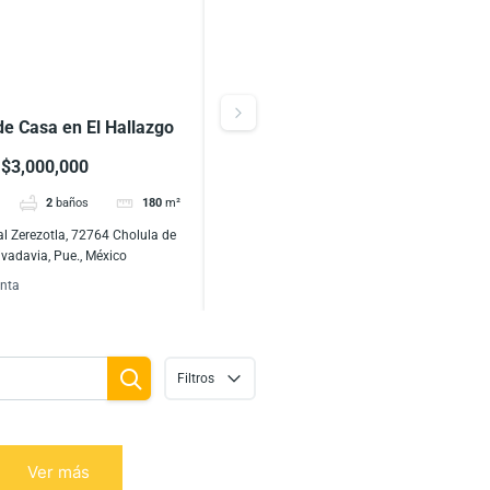
de Casa en El Hallazgo
Venta de Casa en El Hallazgo,
Zerezotla, Puebla
$3,000,000
$3,000,000
2
baños
180
m²
3
hab
2
baños
180
m²
al Zerezotla, 72764 Cholula de
Residencial Zerezotla, 72764 Cholula de
ivadavia, Pue., México
Rivadavia, Pue., México
nta
Casas
Venta
Filtros
Ver más