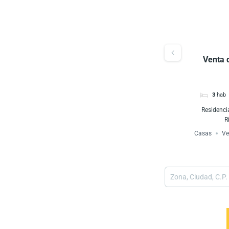
Venta de Terreno zona Zerezotla,
Venta 
San Pedro Cholula
$8,000,000
San Agustin Calvario, 72760 Cholula, Pue.,
3
hab
México
Residenci
Terrenos
Venta
R
Casas
Ve