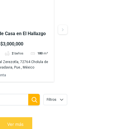
de Casa en El Hallazgo
Venta de Casa en El Hallazgo
Zerezotla, Puebla
$3,000,000
$3,000,000
2
baños
180
m²
3
hab
2
baños
180
l Zerezotla, 72764 Cholula de
Residencial Zerezotla, 72764 Cholula 
ivadavia, Pue., México
Rivadavia, Pue., México
enta
Casas
Venta
Filtros
Ver más