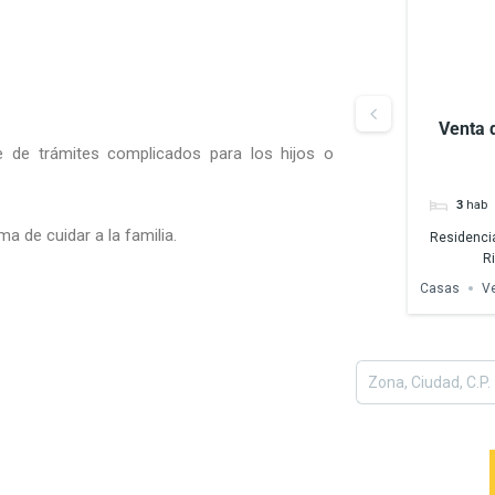
Venta de Terreno zona Zerezotla,
Venta 
e de trámites complicados para los hijos o
San Pedro Cholula
$8,000,000
San Agustin Calvario, 72760 Cholula, Pue.,
3
hab
México
 de cuidar a la familia.
Residencia
Terrenos
Venta
R
Casas
V