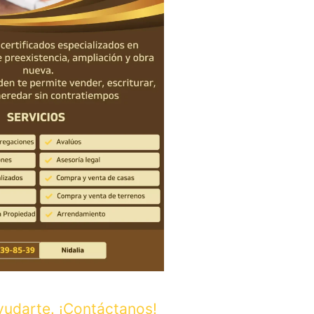
udarte. ¡Contáctanos!