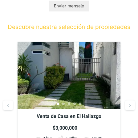
Enviar mensaje
Descubre nuestra selección de propiedades
Venta de Casa en El Hallazgo, Zerezotla,
Puebla
$3,000,000
3
hab
2
baños
180
m²