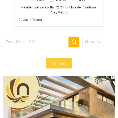
a,
Residencial Zerezotla, 72764 Cholula de Rivadavia,
Ter
Pue., México
Casas
Venta
Filtros
Ver más