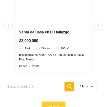
an
Venta de Casa en El Hallazgo
Vent
Zere
$3,000,000
$3,
ico
3
hab
2
baños
180
m²
3
Residencial Zerezotla, 72764 Cholula de Rivadavia,
Resid
Pue., México
Pue.,
Casas
Venta
Casa
Filtros
Ver más