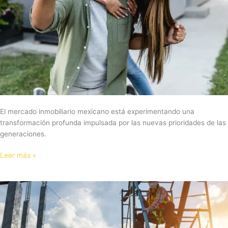
México
El mercado inmobiliario mexicano está experimentando una
transformación profunda impulsada por las nuevas prioridades de las
generaciones.
Leer más »
Déficit
Habitacional
en
Puebla: