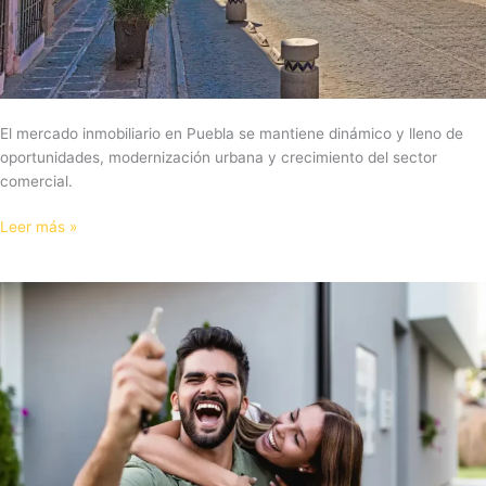
El mercado inmobiliario en Puebla se mantiene dinámico y lleno de
oportunidades, modernización urbana y crecimiento del sector
comercial.
Leer más »
Millennials
y
Gen
Z
Redefinen
el
Mercado
Inmobiliario
en