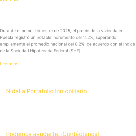
Puebla
lidera
Durante el primer trimestre de 2025, el precio de la vivienda en
el
Puebla registró un notable incremento del 11.2%, superando
aumento
ampliamente el promedio nacional del 8.2%, de acuerdo con el Índice
de
de la Sociedad Hipotecaria Federal (SHF).
precios
de
Leer más »
vivienda
en
México:
11.2%
Nidalia Portafolio Inmobiliario
en
el
primer
trimestre
de
2025
Podemos ayudarte. ¡Contáctanos!