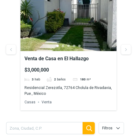
Venta de Casa en El Hallazgo,
Vent
Zerezotla, Puebla
Zere
$3,000,000
$2,
Senda
3
hab
2
baños
180
m²
72764
avia,
Residencial Zerezotla, 72764 Cholula de Rivadavia,
Terr
Pue., México
Casas
Venta
Filtros