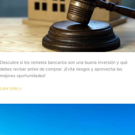
comprar
Descubre si los remates bancarios son una buena inversión y qué
debes revisar antes de comprar. ¡Evita riesgos y aprovecha las
mejores oportunidades!
Leer más »
Zonas
de
alta
plusvalía
en