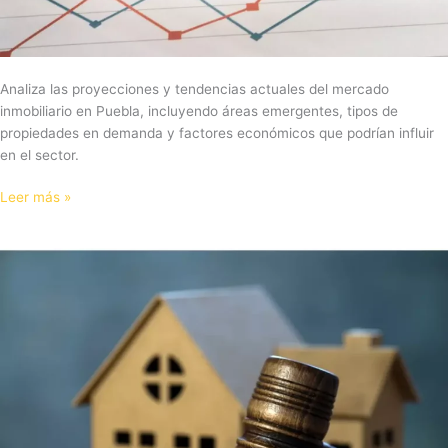
Analiza las proyecciones y tendencias actuales del mercado
inmobiliario en Puebla, incluyendo áreas emergentes, tipos de
propiedades en demanda y factores económicos que podrían influir
en el sector.
Leer más »
Remates
bancarios
en
puebla:
¿convienen
o
no?
Consejos
para