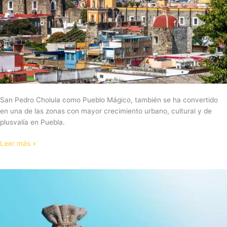
Zonas
para
Tu
Nuevo
Hogar
San Pedro Cholula como Pueblo Mágico, también se ha convertido
en una de las zonas con mayor crecimiento urbano, cultural y de
plusvalía en Puebla.
Leer más »
Beneficios
de
Adquirir
una
Propiedad