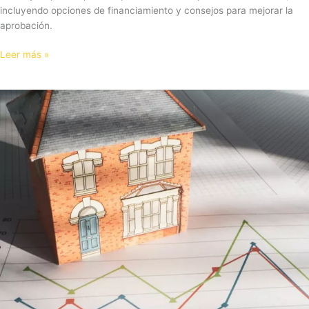
incluyendo opciones de financiamiento y consejos para mejorar la
aprobación.
Leer más »
Tendencias
del
Mercado
Inmobiliario
en
Puebla
para
2025