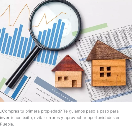
para
primeros
compradores:
Cómo
empezar
tu
portafolio
inmobiliario
en
Puebla
¿Compras tu primera propiedad? Te guiamos paso a paso para
invertir con éxito, evitar errores y aprovechar oportunidades en
Puebla.